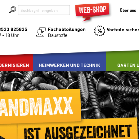
Über uns
03523 825825
Fachabteilungen
Vorteile siche
Baustoffe
7 - 18 Uhr
DERNISIEREN
HEIMWERKEN UND TECHNIK
GARTEN U