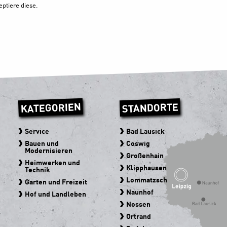
ptiere diese.
KATEGORIEN
STANDORTE
Service
Bad Lausick
Bauen und
Coswig
Modernisieren
Großenhain
Heimwerken und
Klipphausen
Technik
Lommatzsch
Garten und Freizeit
Naunhof
Hof und Landleben
Nossen
Ortrand