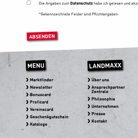
Die Angaben zum
Datenschutz
habe ich gelesen und akze
*Gekennzeichnete Felder sind Pflichtangaben
Bitte lasse dieses Feld leer.
LANDMAXX
MENU
Marktfinder
Über uns
Newsletter
Ansprechpartner
Zentrale
Bonuscard
Philosophie
Proficard
Unternehmen
Vereinscard
Presse
Geschenkgutschein
Kontakt
Kataloge