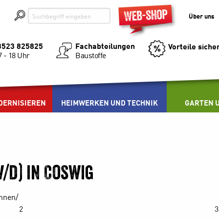
Über uns
03523 825825
Fachabteilungen
Vorteile siche
Baustoffe
7 - 18 Uhr
DERNISIEREN
HEIMWERKEN UND TECHNIK
GARTEN U
/d) in Coswig
innen/
2
3