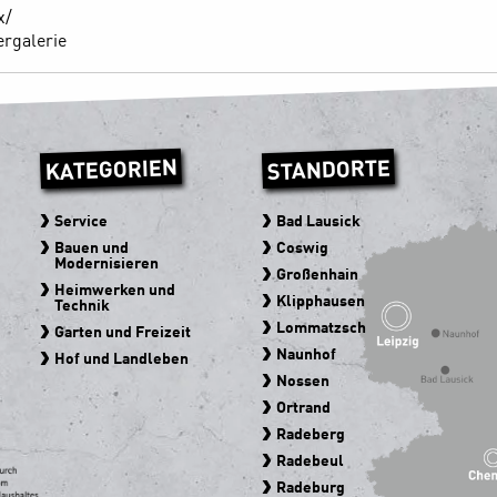
x/
ergalerie
KATEGORIEN
STANDORTE
Service
Bad Lausick
Bauen und
Coswig
Modernisieren
Großenhain
Heimwerken und
Klipphausen
Technik
Lommatzsch
Garten und Freizeit
Naunhof
Hof und Landleben
Nossen
Ortrand
Radeberg
Radebeul
Radeburg