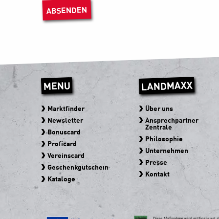
t
ABSENDEN
/
LANDMAXX
MENU
Marktfinder
Über uns
Newsletter
Ansprechpartner
Zentrale
Bonuscard
Philosophie
Proficard
Unternehmen
Vereinscard
Presse
Geschenkgutschein
Kontakt
Kataloge