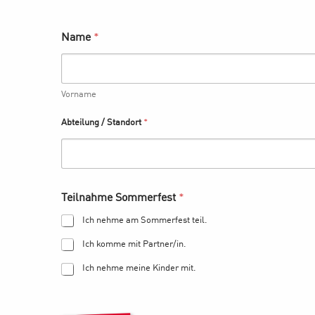
*
Name
*
E
-
M
a
Vorname
i
l
Abteilung / Standort
*
-
A
d
r
e
s
Teilnahme Sommerfest
*
s
e
Ich nehme am Sommerfest teil.
S
Ich komme mit Partner/in.
t
a
Ich nehme meine Kinder mit.
n
d
o
r