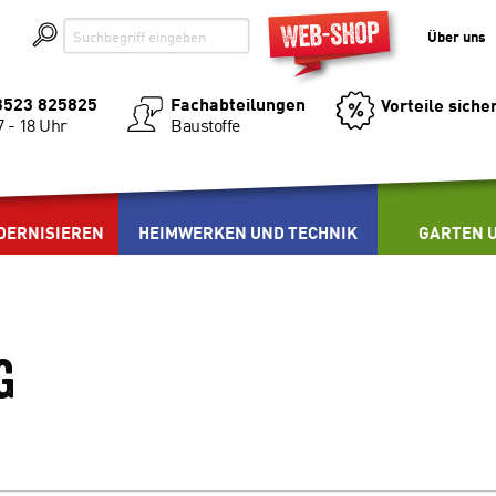
Über uns
03523 825825
Fachabteilungen
Vorteile siche
Baustoffe
7 - 18 Uhr
DERNISIEREN
HEIMWERKEN UND TECHNIK
GARTEN U
g