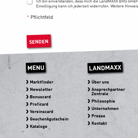
Ich bin einverstanden, dass mich die LandMAXX BHG GmbH
Einwilligung kann ich jederzeit widerrufen. Weitere Hinwei
*
Pflichtfeld
SENDEN
LANDMAXX
MENU
Marktfinder
Über uns
Newsletter
Ansprechpartner
Zentrale
Bonuscard
Philosophie
Proficard
Unternehmen
Vereinscard
Presse
Geschenkgutschein
Kontakt
Kataloge