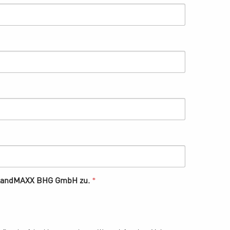
edingungen und den AGB der LandMAXX BHG GmbH zu.
*