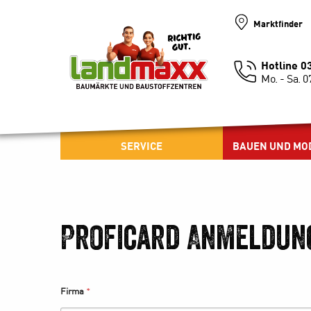
Marktfinder
Hotline 
Mo. - Sa. 0
SERVICE
BAUEN UND MO
Proficard Anmeldun
Firma
*