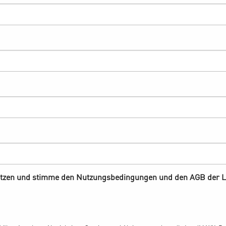
Ich möchte die Vorteile der LandMAXX‐Proficard nutzen und stimme den Nutzungsb