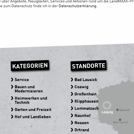
 über Angebote, Neuigkeiten, Services und Aktionen rund um die LandMAXX-Pro
se zum Datenschutz finde ich in der
Datenschutzerklärung.
KATEGORIEN
STANDORTE
Service
Bad Lausick
Bauen und
Coswig
Modernisieren
Großenhain
Heimwerken und
Klipphausen
Technik
Lommatzsch
Garten und Freizeit
Naunhof
Hof und Landleben
Nossen
Ortrand